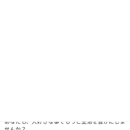
上手い・下手ではなく、まずは、やる。
行動した後で、適宜、修正を加える！
昨日も、１つのバイクパーツを購入し
て下さり、３０，０００円の利益を稼
ぐ
あなたも、大好きな事でもっと生活を豊かにしま
せんか？